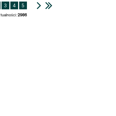
3
4
5
tualności:
2986