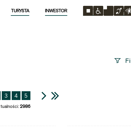
TURYSTA
INWESTOR
MIASTO
KONTA
Fi
Szukana
fraza
3
4
5
Data
publikacj
tualności:
2986
Kategori