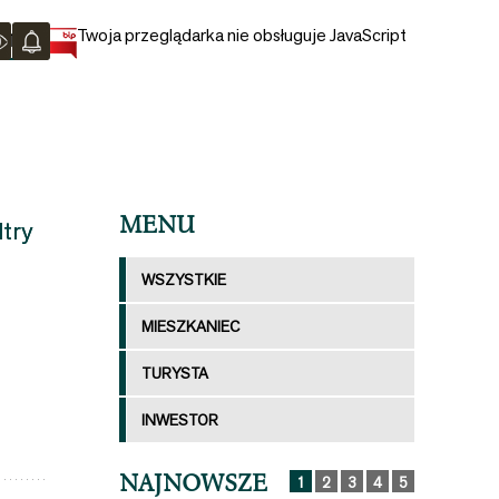
Twoja przeglądarka nie obsługuje JavaScript
KT
MENU
ltry
WSZYSTKIE
MIESZKANIEC
TURYSTA
—
i
INWESTOR
a
NAJNOWSZE
1
2
3
4
5