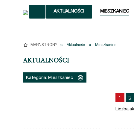
AKTUALNOŚCI
MIESZKANIEC
JI
LICZNEJ
OMICZNA
MAPA STRONY
Aktualności
Mieszkaniec
AKTUALNOŚCI
UALNEJ
Kategoria:
Mieszkaniec
Usuń
ten
OWE
filtr
1
2
Liczba ak
NE
AŃCÓW
E