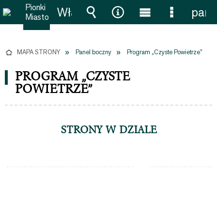
Włącz
pane
powiadomienia
Wyszukiwarka
Narzędzia
Menu
Menu
główne
szczegół
MAPA STRONY
Panel boczny
Program „Czyste Powietrze”
PROGRAM „CZYSTE
POWIETRZE”
STRONY W DZIALE